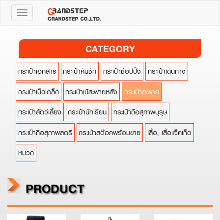
Toggle
navigation
CATEGORY
กระเป๋าเอกสาร
กระเป๋าคันชัก
กระเป๋าช้อปปิ้ง
กระเป๋าเดินทาง
กระเป๋าเบ็ดเตล็ด
กระเป๋าเป้สะพายหลัง
กระเป๋าสะพาย
กระเป๋าสัตว์เลี้ยง
กระเป๋านักเรียน
กระเป๋าถือสุภาพบุรุษ
กระเป๋าถือสุภาพสตรี
กระเป๋าสต๊อคพร้อมขาย
เสื้อ, เสื้อแจ็คเก็ต
หมวก
PRODUCT