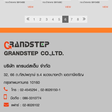
กระเป๋าสะพาย B8Y04BB
กระเป๋าสะพาย B8Y04BC
กระเป๋าสะพาย B8Y04BB
VIEW
VIEW
VIEW
1
2
3
4
5
6
7
8
บริษัท แกรนด์สเต็บ จำกัด
32, 66 ถ.กัลปพฤกษ์ ซ.4 แขวงบางหว้า เขตภาษีเจริญ
กรุงเทพมหานคร 10160
โทร :
02-4545294
,
02-8026150-1
มือถือ :
086-3310774
แฟกซ์ :
02-8026102