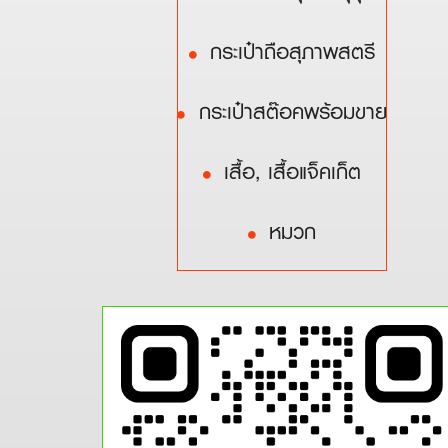
กระเป๋าถือสุภาพสตรี
กระเป๋าสต๊อคพร้อมขาย
เสื้อ, เสื้อแจ็คเก็ต
หมวก