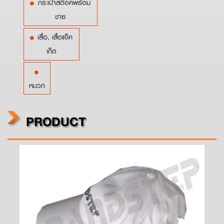
กระเป๋าสต๊อคพร้อม
ขาย
เสื้อ, เสื้อแจ็ค
เก็ต
หมวก
PRODUCT