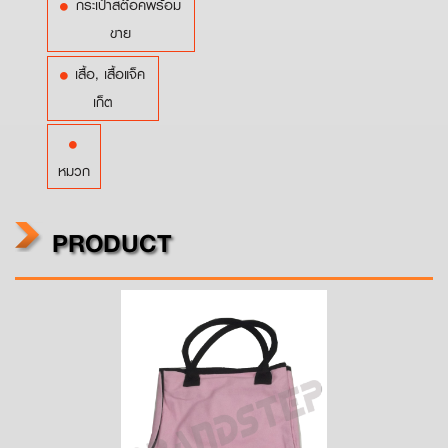
กระเป๋าสต๊อคพร้อม
ขาย
เสื้อ, เสื้อแจ็ค
เก็ต
หมวก
PRODUCT