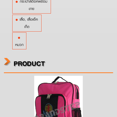
กระเป๋าสต๊อคพร้อม
ขาย
เสื้อ, เสื้อแจ็ค
เก็ต
หมวก
PRODUCT