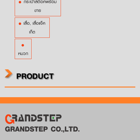
กระเป๋าสต๊อคพร้อม
ขาย
เสื้อ, เสื้อแจ็ค
เก็ต
หมวก
PRODUCT