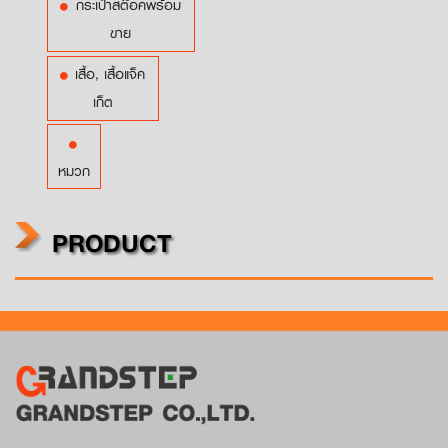
กระเป๋าสต๊อคพร้อม
ขาย
เสื้อ, เสื้อแจ็ค
เก็ต
หมวก
PRODUCT