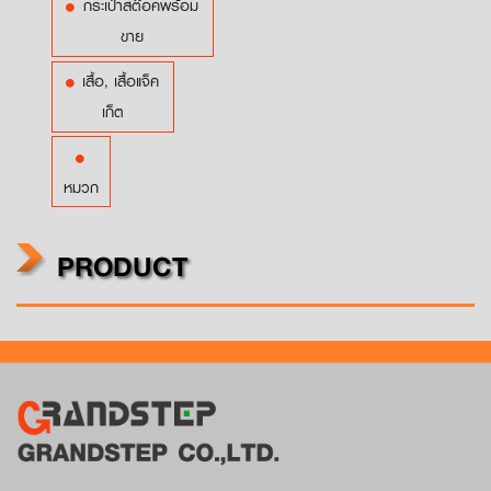
กระเป๋าสต๊อคพร้อม
ขาย
เสื้อ, เสื้อแจ็ค
เก็ต
หมวก
PRODUCT