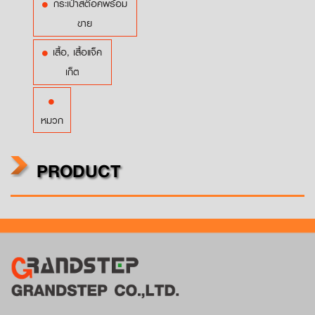
กระเป๋าสต๊อคพร้อม
ขาย
เสื้อ, เสื้อแจ็ค
เก็ต
หมวก
PRODUCT