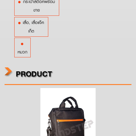
กระเป๋าสต๊อคพร้อม
ขาย
เสื้อ, เสื้อแจ็ค
เก็ต
หมวก
PRODUCT