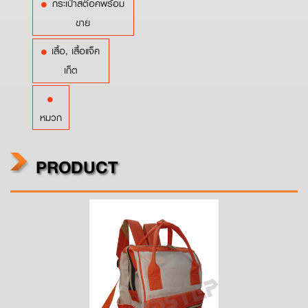
กระเป๋าสต๊อคพร้อม
ขาย
เสื้อ, เสื้อแจ็ค
เก็ต
หมวก
PRODUCT