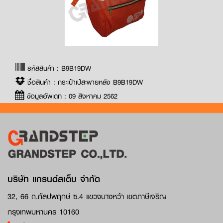
รหัสสินค้า : B9B19DW
ชื่อสินค้า : กระเป๋าเป้สะพายหลัง B9B19DW
ข้อมูลอัพเดท : 09 สิงหาคม 2562
บริษัท แกรนด์สเต็บ จำกัด
32, 66 ถ.กัลปพฤกษ์ ซ.4 แขวงบางหว้า เขตภาษีเจริญ
กรุงเทพมหานคร 10160