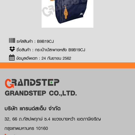
รหัสสินค้า : B9B19CJ
ชื่อสินค้า : กระเป๋าเป้สะพายหลัง B9B19CJ
ข้อมูลอัพเดท : 24 กันยายน 2562
บริษัท แกรนด์สเต็บ จำกัด
32, 66 ถ.กัลปพฤกษ์ ซ.4 แขวงบางหว้า เขตภาษีเจริญ
กรุงเทพมหานคร 10160