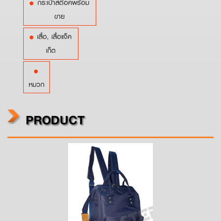
กระเป๋าสต๊อคพร้อม
ขาย
เสื้อ, เสื้อแจ็ค
เก็ต
หมวก
PRODUCT