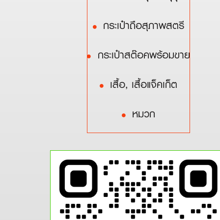
กระเป๋าถือสุภาพสตรี
กระเป๋าสต๊อคพร้อมขาย
เสื้อ, เสื้อแจ็คเก็ต
หมวก