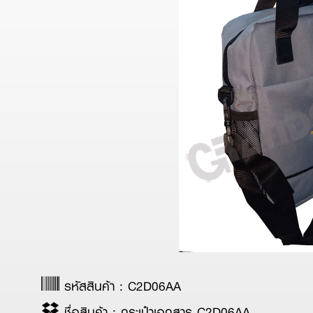
รหัสสินค้า : C2D06AA
ชื่อสินค้า : กระเป๋าเอกสาร C2D06AA