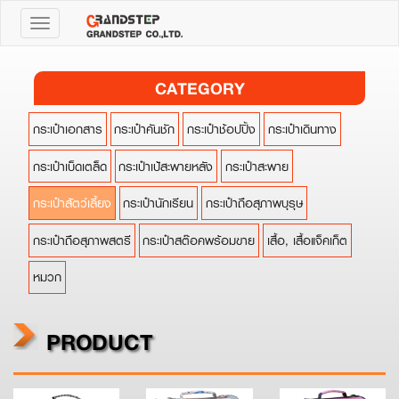
Toggle
navigation
CATEGORY
กระเป๋าเอกสาร
กระเป๋าคันชัก
กระเป๋าช้อปปิ้ง
กระเป๋าเดินทาง
กระเป๋าเบ็ดเตล็ด
กระเป๋าเป้สะพายหลัง
กระเป๋าสะพาย
กระเป๋าสัตว์เลี้ยง
กระเป๋านักเรียน
กระเป๋าถือสุภาพบุรุษ
กระเป๋าถือสุภาพสตรี
กระเป๋าสต๊อคพร้อมขาย
เสื้อ, เสื้อแจ็คเก็ต
หมวก
PRODUCT