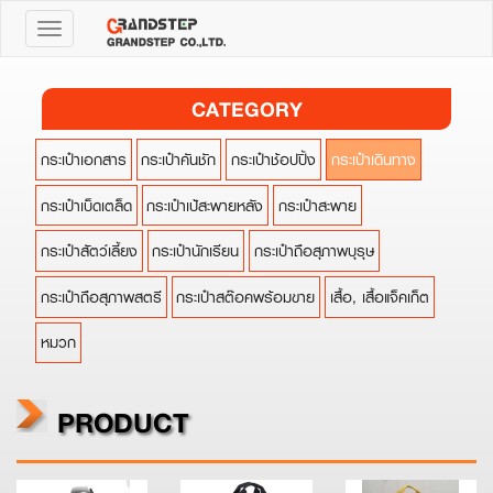
Toggle
navigation
CATEGORY
กระเป๋าเอกสาร
กระเป๋าคันชัก
กระเป๋าช้อปปิ้ง
กระเป๋าเดินทาง
กระเป๋าเบ็ดเตล็ด
กระเป๋าเป้สะพายหลัง
กระเป๋าสะพาย
กระเป๋าสัตว์เลี้ยง
กระเป๋านักเรียน
กระเป๋าถือสุภาพบุรุษ
กระเป๋าถือสุภาพสตรี
กระเป๋าสต๊อคพร้อมขาย
เสื้อ, เสื้อแจ็คเก็ต
หมวก
PRODUCT